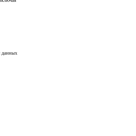
включая
я данных