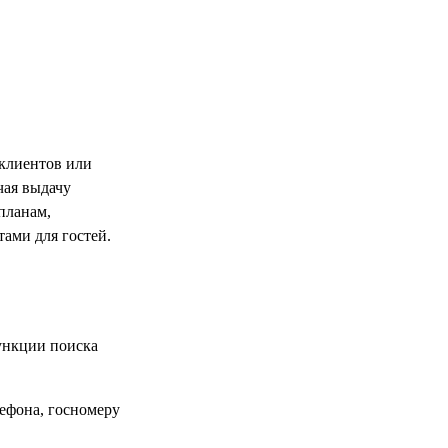
 клиентов или
чая выдачу
планам,
ами для гостей.
ункции поиска
ефона, госномеру