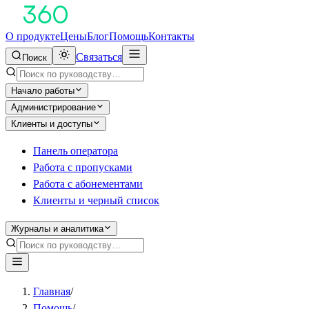
О продукте
Цены
Блог
Помощь
Контакты
Связаться
Поиск
Начало работы
Администрирование
Клиенты и доступы
Панель оператора
Работа с пропусками
Работа с абонементами
Клиенты и черный список
Журналы и аналитика
Главная
/
Помощь
/