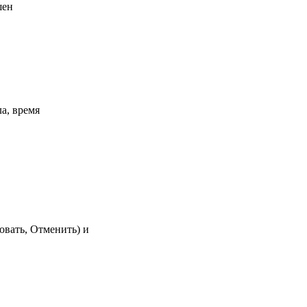
шен
а, время
овать, Отменить) и